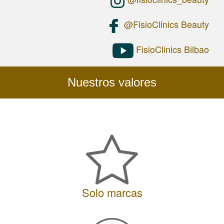
a
human
@FisioClinics Beauty
visitor
and
to
FisioClinics Bilbao
prevent
automated
spam
submissions.
Nuestros valores
2+5
Solo marcas