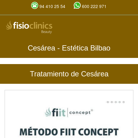
94 410 25 54
600 222 971
Pasar
al
contenido
principal
Cesárea
- Estética Bilbao
Tratamiento de Cesárea