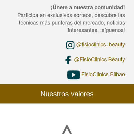
question
¡Únete a nuestra comunidad!
is
for
Participa en exclusivos sorteos, descubre las
testing
técnicas más punteras del mercado, noticias
whether
or
interesantes, ¡síguenos!
not
you
@fisioclinics_beauty
are
a
human
@FisioClinics Beauty
visitor
and
to
FisioClinics Bilbao
prevent
automated
spam
submissions.
Nuestros valores
2+5