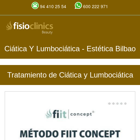
94 410 25 54
600 222 971
Pasar
al
contenido
principal
Ciática Y Lumbociática
- Estética Bilbao
Tratamiento de Ciática y Lumbociática