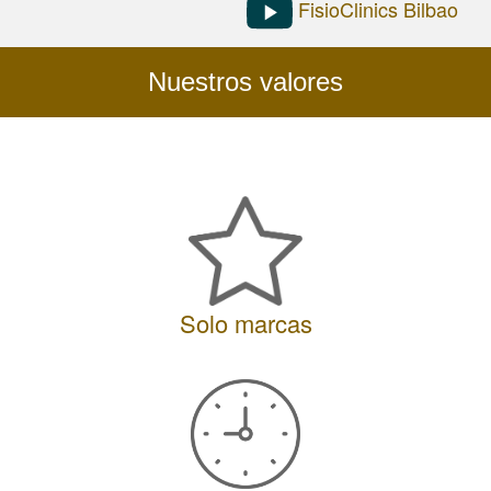
FisioClinics Bilbao
prevent
automated
spam
submissions.
Nuestros valores
2+5
Solo marcas