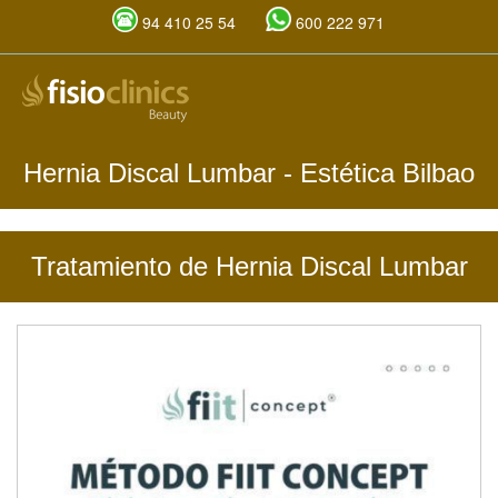
94 410 25 54
600 222 971
Pasar
al
contenido
principal
Hernia Discal Lumbar
- Estética Bilbao
Tratamiento de Hernia Discal Lumbar