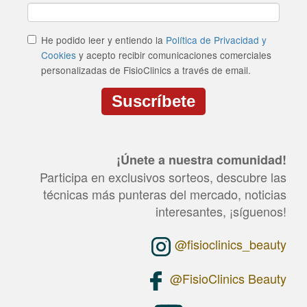
He podido leer y entiendo la
Política de Privacidad y
Cookies
y acepto recibir comunicaciones comerciales
personalizadas de FisioClinics a través de email.
Suscríbete
CAPTCHA
This
question
¡Únete a nuestra comunidad!
is
for
Participa en exclusivos sorteos, descubre las
testing
técnicas más punteras del mercado, noticias
whether
or
interesantes, ¡síguenos!
not
you
@fisioclinics_beauty
are
a
human
@FisioClinics Beauty
visitor
and
to