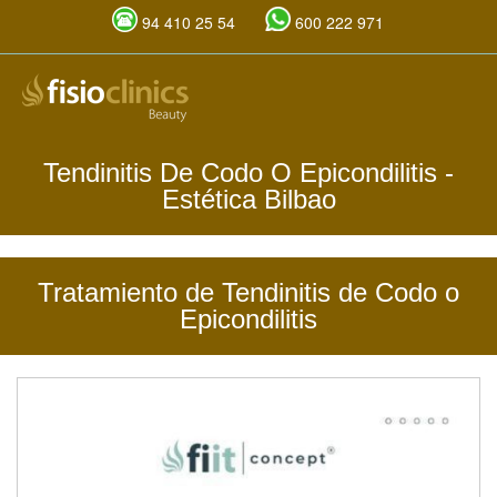
94 410 25 54
600 222 971
Pasar
al
contenido
principal
Tendinitis De Codo O Epicondilitis
-
Estética Bilbao
Tratamiento de Tendinitis de Codo o
Epicondilitis