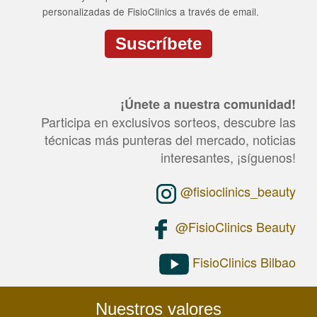
personalizadas de FisioClinics a través de email.
Suscríbete
CAPTCHA
This
question
¡Únete a nuestra comunidad!
is
for
Participa en exclusivos sorteos, descubre las
testing
técnicas más punteras del mercado, noticias
whether
or
interesantes, ¡síguenos!
not
you
@fisioclinics_beauty
are
a
human
@FisioClinics Beauty
visitor
and
to
FisioClinics Bilbao
prevent
automated
spam
submissions.
Nuestros valores