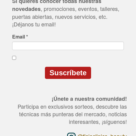
Si quieres conocer todas nuestras
, promociones, eventos, talleres,
novedades
puertas abiertas, nuevos servicios, etc.
¡Déjanos tu email!
Email
*
Suscríbete
CAPTCHA
This
question
¡Únete a nuestra comunidad!
is
for
Participa en exclusivos sorteos, descubre las
testing
técnicas más punteras del mercado, noticias
whether
or
interesantes, ¡síguenos!
not
you
@fisioclinics_beauty
are