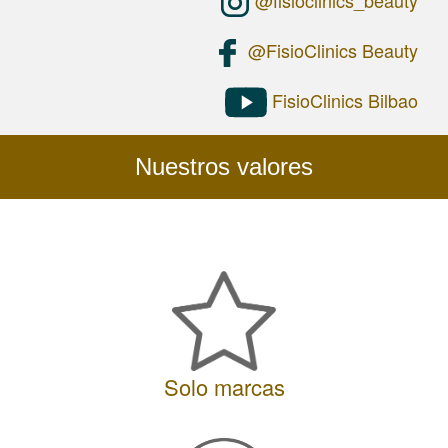
a
human
@FisioClinics Beauty
visitor
and
to
FisioClinics Bilbao
prevent
automated
spam
submissions.
Nuestros valores
2+5
Solo marcas