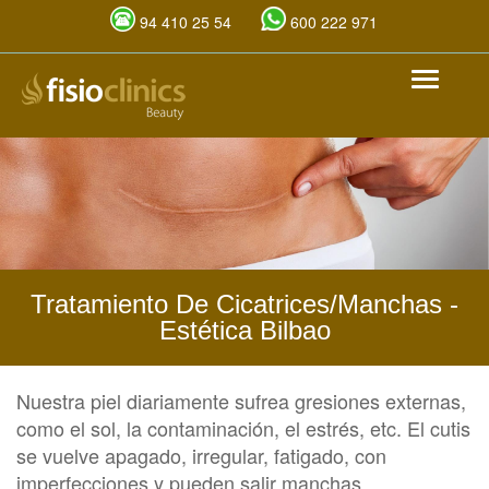
94 410 25 54
600 222 971
Toggle
Pasar
navigat
al
contenido
principal
Tratamiento De Cicatrices/manchas
-
Estética Bilbao
Nuestra piel diariamente sufrea gresiones externas,
como el sol, la contaminación, el estrés, etc. El cutis
se vuelve apagado, irregular, fatigado, con
imperfecciones y pueden salir manchas